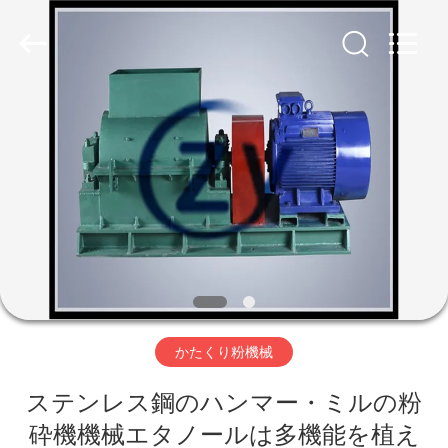
Copyright
©
2020
-
2026
Henan
Zhiyuan
Starch
家
Engineering
Machinery
Co.,ltd.
All
Rights
Reserved.
プ
ロ
ダ
ク
ト
かたくり粉機械
ステンレス鋼のハンマー・ミルの粉
米
砕機機械エタノールは多機能を植え