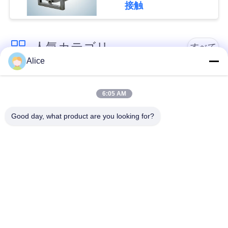
接触
い
人気カテゴリ
すべて
ニ
Alice
ュ
カッサバ澱粉の処理
タピオカの澱粉機械
ー
機械
6:05 AM
ス
Good day, what product are you looking for?
カッサバの小麦粉の
かたくり粉機械
処理機械
引
遠心ポンプおよび変
用
自動流量計
速機
を
要
機械類を処理するポ
コーン スターチ機械
テト小麦粉