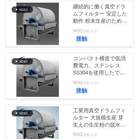
質
継続的に働く真空ドラ
ムフィルター 安定した
管
動作 粉末生産のための
理
脱水装置
MOQ:1セット
接触
私
コンパクト構造で低消
達
費電力、ステンレス
SS304を使用したでん
に
ぷん脱水用真空ドラム
MOQ:1セット
連
フィルター
接触
絡
し
工業用真空ドラムフィ
ルター 大規模生産 芽
な
生えの生生粉の脱水装
置
さ
MOQ:1セット