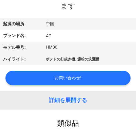
国
ます
に
つ
起源の場所:
中国
い
ZY
ブランド名:
て
HM90
モデル番号:
,
ハイライト:
ポテトの打抜き機
澱粉の洗濯機
工
お問い合わせ!
場
旅
詳細を展開する
行
類似品
品