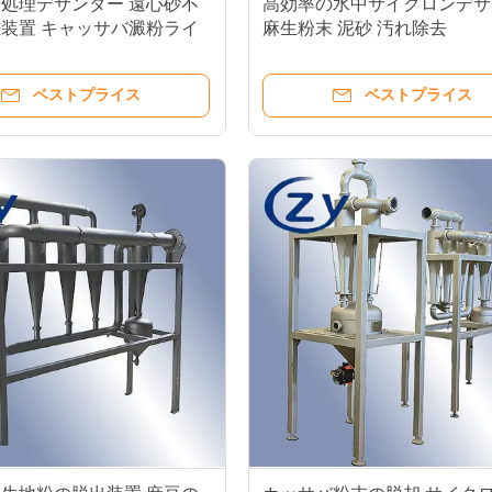
処理デサンダー 遠心砂不
高効率の水中サイクロンデサ
装置 キャッサバ澱粉ライ
麻生粉末 泥砂 汚れ除去
装置
ベストプライス
ベストプライス