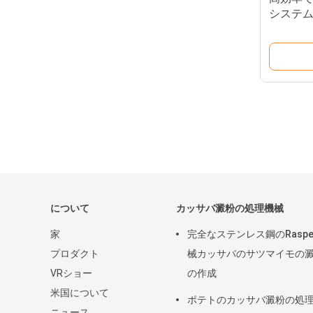
システ
デサン
について
カッサバ澱粉の処理機械
家
完全なステンレス鋼のRaspe
プロダクト
械カッサバのサツマイモの
VRショー
の作成
米国について
ポテトのカッサバ澱粉の処
ニュース