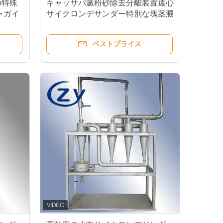
の特殊
キャッサバ澱粉砂除去分離装置遠心
ャガイ
サイクロンデサンダー特別な塊茎澱
粉スラリー精製用
ベストプライス