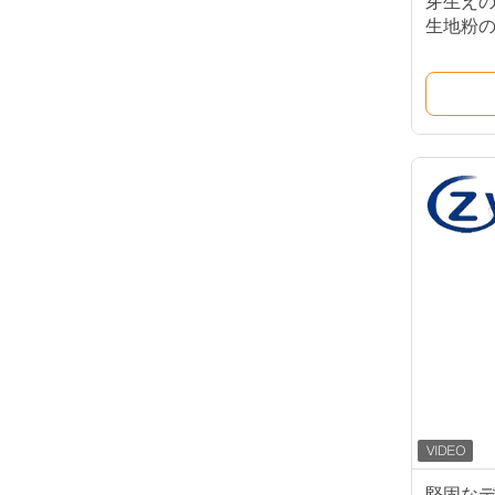
芽生えの
生地粉の
の生地
堅固なデ