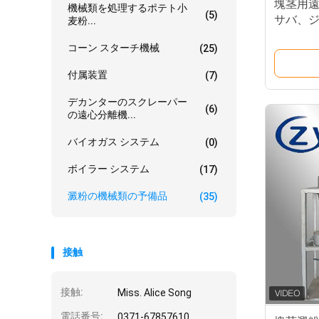
塊茎用
機械類を処理するポテト小
(5)
サバ、
麦粉...
ンプン
コーン スターチ機械
(25)
ューシ
付属装置
(7)
デカンターのスクレーパー
(6)
の遠心分離機...
バイオガス システム
(0)
ボイラー システム
(17)
澱粉の機械類の予備品
(35)
接触
接触:
Miss. Alice Song
電話番号:
0371-67857610