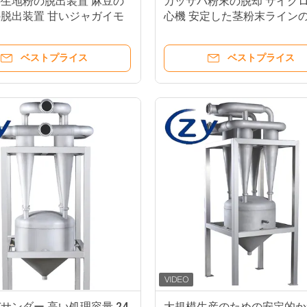
生地粉の脱出装置 麻豆の
カッサバ粉末の脱却 サイクロ
脱出装置 甘いジャガイモ
心機 安定した茎粉末ライン
粉の流し物浄化
に砂の不純分を分離
ベストプライス
ベストプライス
サンダー 高い処理容量 24
大規模生産のための安定的か