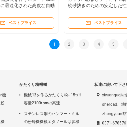
ムに最適化された高度な自動
続砂抜きのための安定した性
ダー
つヘビーデューティデサンダ
ベストプライス
ベストプライス
1
2
3
4
5
かたくり粉機械
私達に続いて下さ
r機
機械12を作るかたくり粉- 15t/H
xiyuanguoji
澱粉
容量2100rpmの高速
sheroad、
ステンレス鋼のハンマー・ミル
zhongyua
理機
の粉砕機機械エタノールは多機
0371-678576