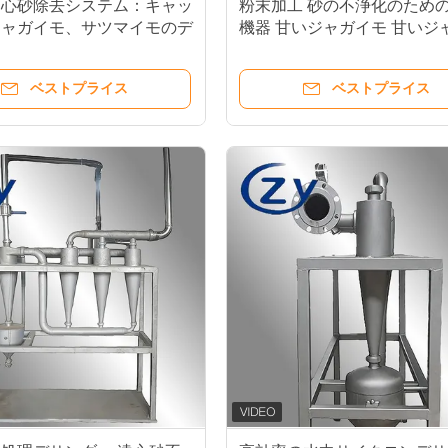
遠心砂除去システム：キャッ
粉末加工 砂の不浄化のため
ジャガイモ、サツマイモのデ
機器 甘いジャガイモ 甘いジ
懸濁液精製のための専用ソリ
モ 粉末スラム
ョン
ベストプライス
ベストプライス