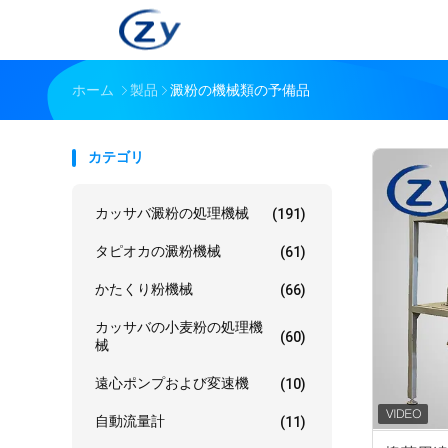
ホーム
製品
澱粉の機械類の予備品
カテゴリ
カッサバ澱粉の処理機械
(191)
タピオカの澱粉機械
(61)
かたくり粉機械
(66)
カッサバの小麦粉の処理機
(60)
械
遠心ポンプおよび変速機
(10)
自動流量計
(11)