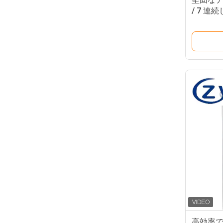
/ 7 
に理想
高効率