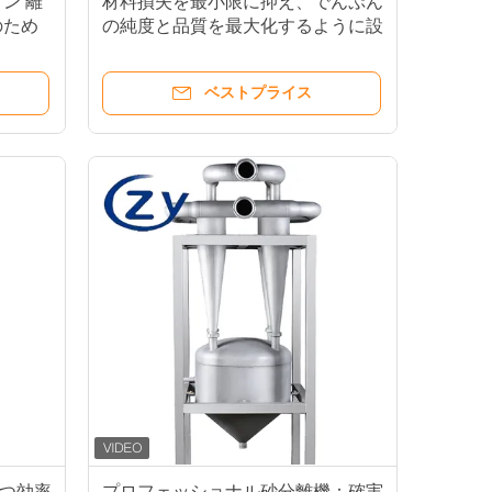
ン 離
材料損失を最小限に抑え、でんぷん
のため
の純度と品質を最大化するように設
計された精密砂抜き機
ベストプライス
つ効率
プロフェッショナル砂分離機：確実