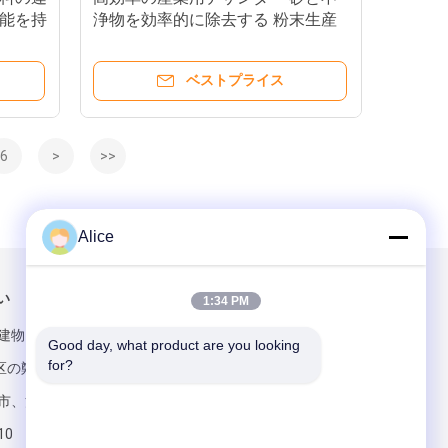
能を持
浄物を効率的に除去する 粉末生産
ー
ライン
ベストプライス
6
>
>>
Alice
い
メールでお問い合わせ
1:34 PM
の建物、jian
Good day, what product are you looking 
for?
地区の鄭州
n都市、河南
10