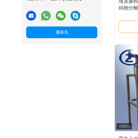
塊茎澱粉
純物分離
ン精製
連絡先