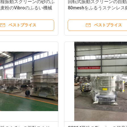
食糧振動スクリーンの砂のふ
回転式振動スクリーンの自動
麦粉のVibroのふるい機械
80meshをふるうステンレス
しなさい
ッサバ澱粉
ベストプライス
ベストプライス