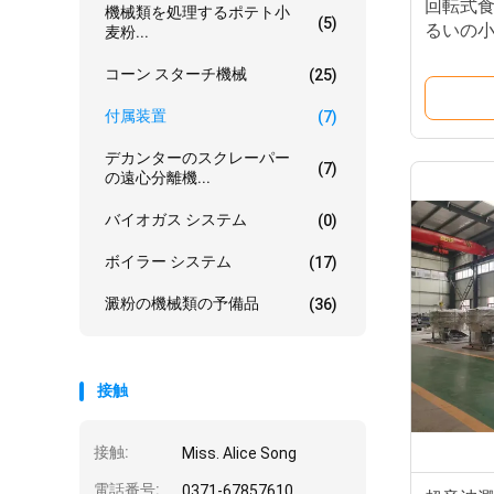
回転式
機械類を処理するポテト小
(5)
るいの小
麦粉...
を粉に
コーン スターチ機械
(25)
付属装置
(7)
デカンターのスクレーパー
(7)
の遠心分離機...
バイオガス システム
(0)
ボイラー システム
(17)
澱粉の機械類の予備品
(36)
接触
接触:
Miss. Alice Song
電話番号:
0371-67857610