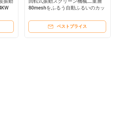
音波振動
回転式振動スクリーン機械二重層
4KW
80meshをふるう自動ふるいのカッ
サバ澱粉
ベストプライス