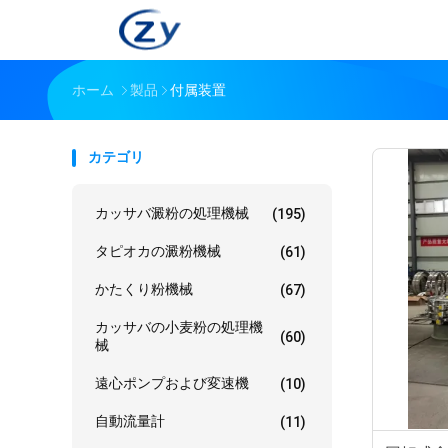
ホーム
製品
付属装置
カテゴリ
カッサバ澱粉の処理機械
(195)
タピオカの澱粉機械
(61)
かたくり粉機械
(67)
カッサバの小麦粉の処理機
(60)
械
遠心ポンプおよび変速機
(10)
自動流量計
(11)