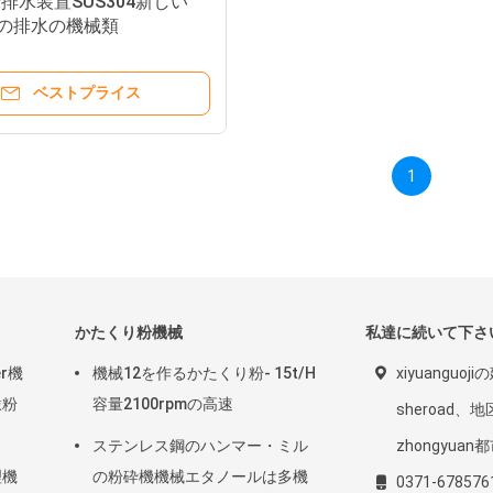
排水装置SUS304新しい
gnの排水の機械類
ベストプライス
1
かたくり粉機械
私達に続いて下さ
r機
機械12を作るかたくり粉- 15t/H
xiyuanguoji
澱粉
容量2100rpmの高速
sheroad、
ステンレス鋼のハンマー・ミル
zhongyua
理機
の粉砕機機械エタノールは多機
0371-678576