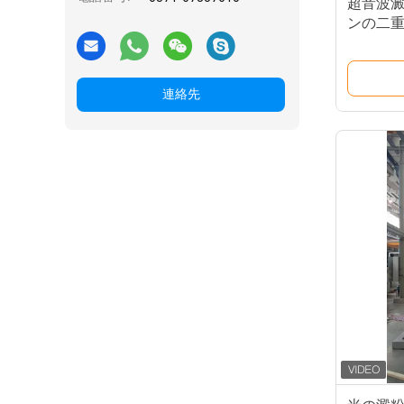
超音波
ンの二重層
連絡先