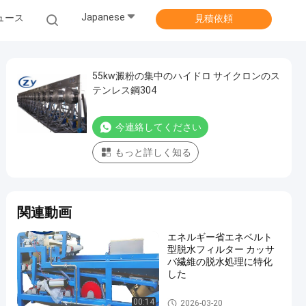
Japanese
ュース
見積依頼
55kw澱粉の集中のハイドロ サイクロンのス
テンレス鋼304
今連絡してください
もっと詳しく知る
関連動画
エネルギー省エネベルト
型脱水フィルター カッサ
バ繊維の脱水処理に特化
した
カッサバ澱粉の処理機械
00:14
2026-03-20