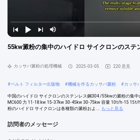
55kw澱粉の集中のハイドロ サイクロンのステン
カッサバ澱粉の処理機械
2025-03-05
220 意見
#
ベルト フィルター出版物
#
機械を作るカッサバ澱粉
#
カッサ
中国のハイドロ サイクロンのステンレス鋼304 /55kwの澱粉の集中の機
MC600 力 11-18.kw 15-37kw 30-45kw 30-75kw 容量 10t/h-
粉のハイドロ サイクロンは各種類の澱粉およ....
もっと見る
訪問者のメッセージ