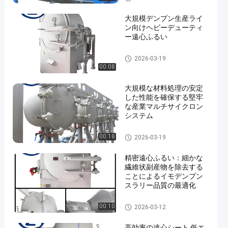
大規模デンプン生産ライ
ン向けヘビーデューティ
ー遠心ふるい
カッサバ澱粉の処理機械
2026-03-19
00:08
大規模な材料処理の安定
した性能を確保する堅牢
な産業マルチサイクロン
システム
カッサバ澱粉の処理機械
00:18
2026-03-19
精密遠心ふるい：細かな
繊維状副産物を除去する
ことによるイモデンプン
スラリー品質の最適化
カッサバ澱粉の処理機械
00:10
2026-03-12
高効率の遠心シート 低エ