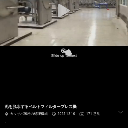
国
に
つ
い
て
工
場
旅
行
泥を脱水するベルトフィルタープレス機
カッサバ澱粉の処理機械
2025-12-10
171 意見
品