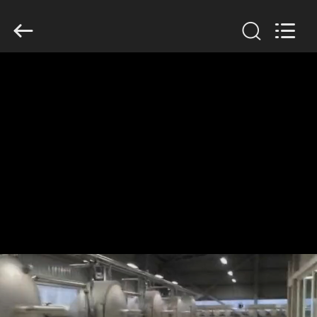
Copyright
©
2020
-
2026
Henan
Zhiyuan
Starch
家
Engineering
Machinery
Co.,ltd.
All
Rights
Reserved.
プ
ロ
ダ
ク
ト
米