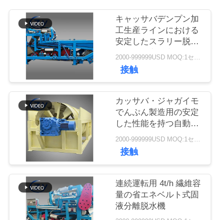
質
キャッサバデンプン加
管
工生産ラインにおける
安定したスラリー脱水
理
のための高効率ベルト
2000-999999USD MOQ:1セット
脱水フィルター
接触
私
達
カッサバ・ジャガイモ
でんぷん製造用の安定
に
した性能を持つ自動回
転式ピーラー
連
2000-999999USD MOQ:1セット
接触
絡
し
連続運転用 4t/h 繊維容
な
量の省エネベルト式固
液分離脱水機
さ