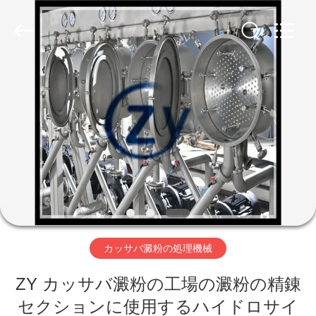
Copyright
©
2020
-
2026
Henan
Zhiyuan
Starch
家
Engineering
Machinery
Co.,ltd.
All
Rights
Reserved.
プ
ロ
ダ
ク
ト
カッサバ澱粉の処理機械
ZY カッサバ澱粉の工場の澱粉の精錬
米
セクションに使用するハイドロサイ