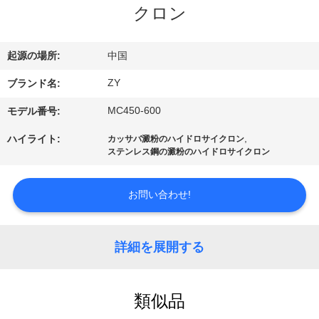
国
クロン
に
つ
起源の場所:
中国
い
ZY
ブランド名:
て
MC450-600
モデル番号:
,
ハイライト:
カッサバ澱粉のハイドロサイクロン
ステンレス鋼の澱粉のハイドロサイクロン
工
場
お問い合わせ!
旅
行
詳細を展開する
品
類似品