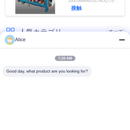
2000-999999USD MOQ:1セット
い
接触
ニ
人気カテゴリ
すべて
ュ
Alice
カッサバ澱粉の処理
ー
タピオカの澱粉機械
機械
7:20 AM
ス
Good day, what product are you looking for?
カッサバの小麦粉の
かたくり粉機械
処理機械
引
用
遠心ポンプおよび変
自動流量計
速機
を
要
機械類を処理するポ
コーン スターチ機械