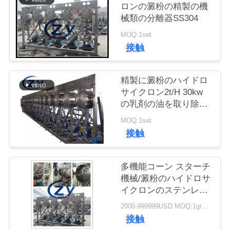
質
ロンの澱粉の精製の機
械類の分離器SS304
管
MOQ:1set
理
接触
私
精製に澱粉のハイドロ
サイクロン2t/H 30kw
達
の乳剤の油を取り除く
こと
に
MOQ:1set
接触
連
絡
多機能コーン スターチ
機械/澱粉のハイドロサ
し
イクロンのステンレス
鋼
な
2000-999999USD MOQ:1group
接触
さ