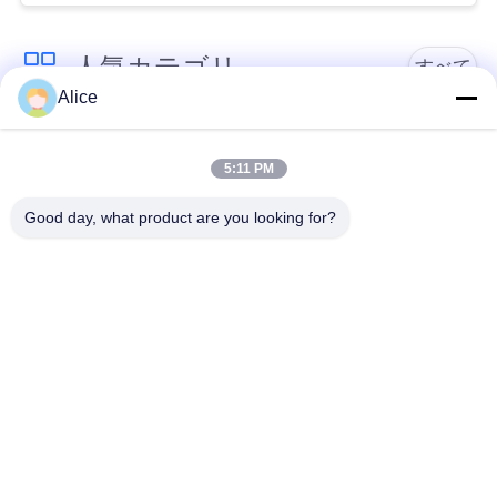
い
人気カテゴリ
すべて
Alice
ニ
カッサバ澱粉の処理
ュ
タピオカの澱粉機械
機械
5:11 PM
ー
Good day, what product are you looking for?
カッサバの小麦粉の
ス
かたくり粉機械
処理機械
引
遠心ポンプおよび変
自動流量計
速機
用
を
機械類を処理するポ
コーン スターチ機械
テト小麦粉
要