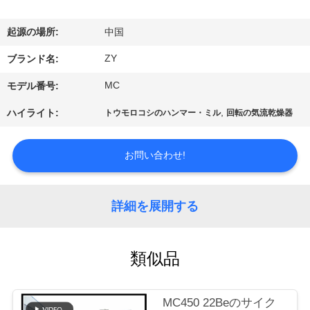
国
に
起源の場所:
中国
つ
ZY
ブランド名:
い
MC
モデル番号:
て
,
ハイライト:
トウモロコシのハンマー・ミル
回転の気流乾燥器
工
お問い合わせ!
場
詳細を展開する
旅
行
類似品
品
MC450 22Beのサイク