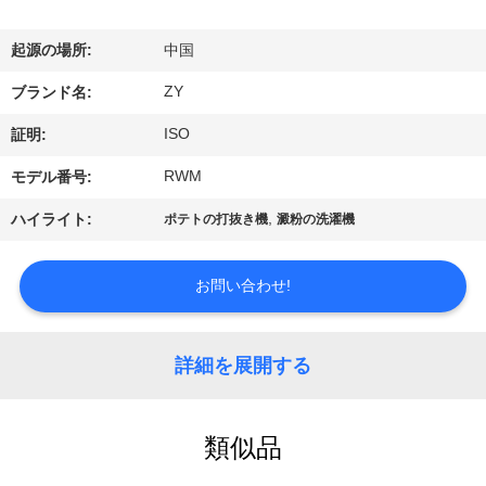
国
に
起源の場所:
中国
つ
ZY
ブランド名:
い
ISO
証明:
て
RWM
モデル番号:
,
ハイライト:
ポテトの打抜き機
澱粉の洗濯機
工
場
お問い合わせ!
旅
詳細を展開する
行
類似品
品