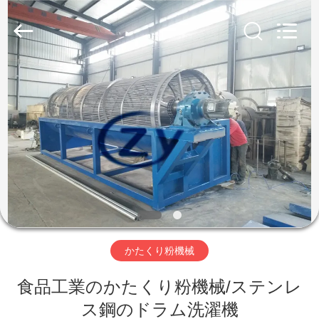
Copyright
©
2020
-
2026
Henan
Zhiyuan
Starch
家
Engineering
Machinery
Co.,ltd.
All
Rights
Reserved.
プ
ロ
ダ
ク
ト
かたくり粉機械
食品工業のかたくり粉機械/ステンレ
米
ス鋼のドラム洗濯機