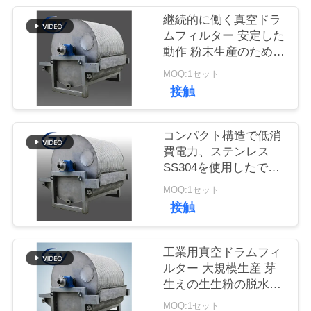
質
継続的に働く真空ドラ
管
ムフィルター 安定した
動作 粉末生産のための
理
脱水装置
MOQ:1セット
接触
私
達
コンパクト構造で低消
費電力、ステンレス
に
SS304を使用したでん
ぷん脱水用真空ドラム
連
MOQ:1セット
フィルター
接触
絡
し
工業用真空ドラムフィ
ルター 大規模生産 芽
な
生えの生生粉の脱水装
置
さ
MOQ:1セット