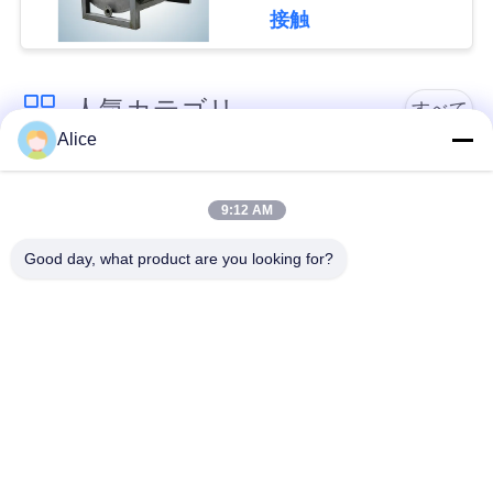
接触
い
人気カテゴリ
ニ
すべて
Alice
ュ
カッサバ澱粉の処理
ー
タピオカの澱粉機械
機械
9:12 AM
ス
Good day, what product are you looking for?
カッサバの小麦粉の
かたくり粉機械
処理機械
引
用
遠心ポンプおよび変
自動流量計
速機
を
要
機械類を処理するポ
コーン スターチ機械
テト小麦粉