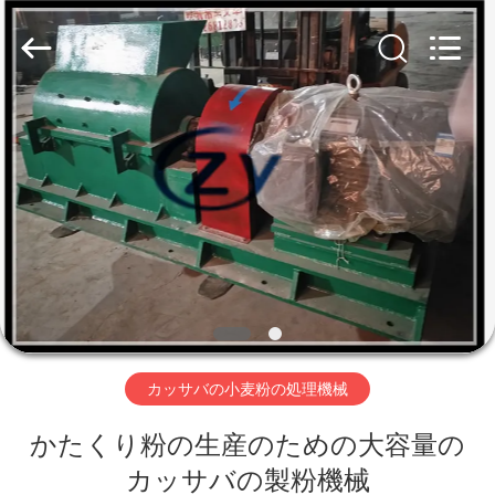
Copyright
©
2020
-
2026
Henan
Zhiyuan
Starch
家
Engineering
Machinery
Co.,ltd.
All
Rights
Reserved.
プ
ロ
ダ
ク
ト
カッサバの小麦粉の処理機械
かたくり粉の生産のための大容量の
米
カッサバの製粉機械