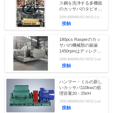
質
ス鋼を洗浄する多機能
のカッサバのタピオカ
管
の根
2000-999999USD MOQ:1セット
理
接触
私
180pcs Rasperのカッ
サバの機械類の鋸歯
達
1450rpmはディレク
ト・ドライブを促進す
に
2000-999999USD MOQ:1set
る
接触
連
絡
ハンマー・ミルの新し
いカッサバ110kwの処
し
理容量20 - 25t/H
な
2000-999999USD MOQ:1set
接触
さ