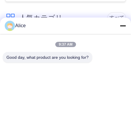
い
人気カテゴリ
すべて
Alice
ニ
カッサバ澱粉の処理
ュ
タピオカの澱粉機械
機械
9:37 AM
ー
Good day, what product are you looking for?
カッサバの小麦粉の
ス
かたくり粉機械
処理機械
引
遠心ポンプおよび変
自動流量計
速機
用
を
機械類を処理するポ
コーン スターチ機械
テト小麦粉
要