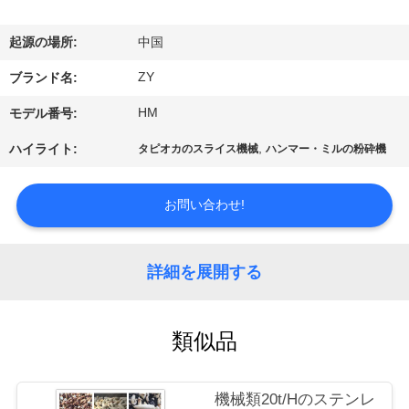
国
に
起源の場所:
中国
つ
ZY
ブランド名:
い
HM
モデル番号:
て
,
ハイライト:
タピオカのスライス機械
ハンマー・ミルの粉砕機
工
お問い合わせ!
場
詳細を展開する
旅
行
類似品
品
機械類20t/Hのステンレ