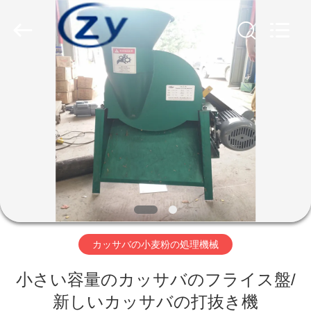
Copyright
©
2020
-
2026
Henan
Zhiyuan
Starch
家
Engineering
Machinery
Co.,ltd.
All
Rights
Reserved.
プ
ロ
ダ
ク
ト
カッサバの小麦粉の処理機械
小さい容量のカッサバのフライス盤/
米
新しいカッサバの打抜き機