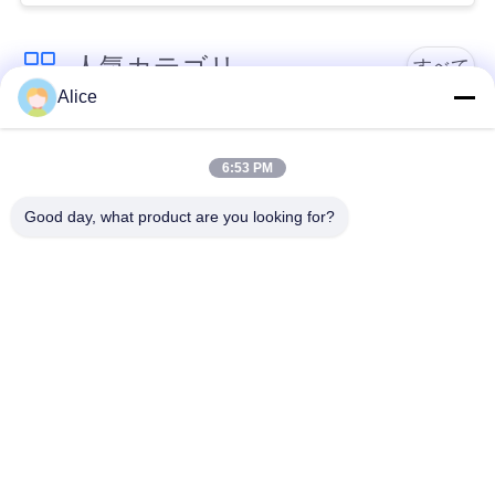
い
人気カテゴリ
すべて
Alice
ニ
カッサバ澱粉の処理
ュ
タピオカの澱粉機械
機械
6:53 PM
ー
Good day, what product are you looking for?
カッサバの小麦粉の
ス
かたくり粉機械
処理機械
引
遠心ポンプおよび変
自動流量計
速機
用
を
機械類を処理するポ
コーン スターチ機械
テト小麦粉
要