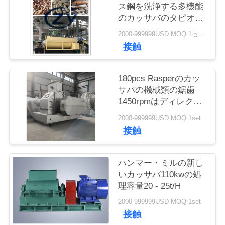
質
ス鋼を洗浄する多機能
のカッサバのタピオカ
管
の根
2000-999999USD MOQ:1セット
理
接触
私
180pcs Rasperのカッ
サバの機械類の鋸歯
達
1450rpmはディレク
ト・ドライブを促進す
に
2000-999999USD MOQ:1set
る
接触
連
絡
ハンマー・ミルの新し
いカッサバ110kwの処
し
理容量20 - 25t/H
な
2000-999999USD MOQ:1set
接触
さ