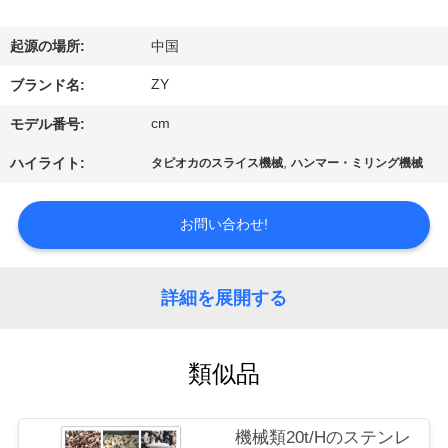
国
に
起源の場所:
中国
つ
ZY
ブランド名:
い
cm
モデル番号:
て
,
ハイライト:
タピオカのスライス機械
ハンマー・ミリング機械
工
お問い合わせ!
場
詳細を展開する
旅
行
類似品
品
機械類20t/Hのステンレ