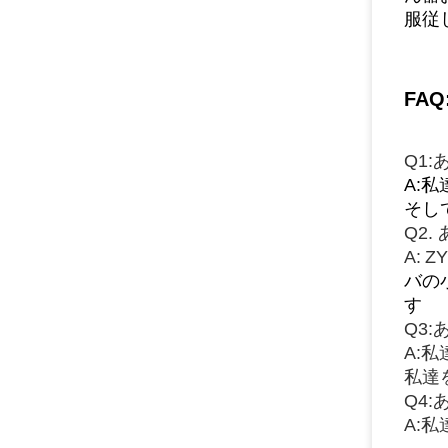
服従
FAQ
Q1
A:
そし
Q2
A:
ZY
バの
す
Q3
A:
私達
Q4
A: