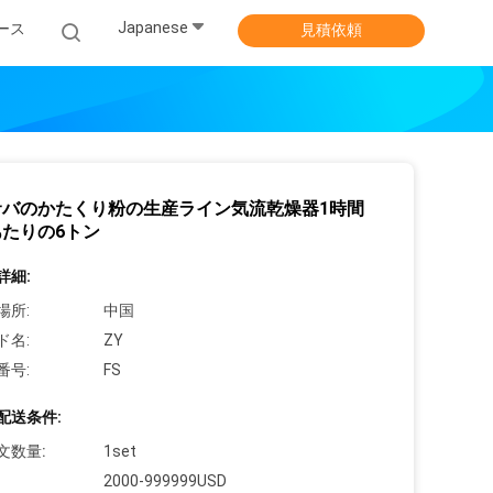
Japanese
ース
見積依頼
サバのかたくり粉の生産ライン気流乾燥器1時間
あたりの6トン
詳細:
場所:
中国
ド名:
ZY
番号:
FS
配送条件:
文数量:
1set
2000-999999USD