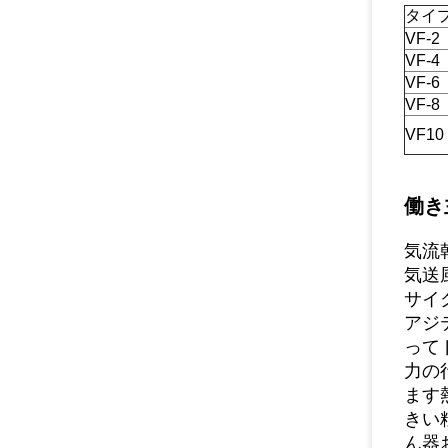
タイ
VF-2
VF-4
VF-6
VF-8
VF10
働き
気流
気送
サイ
アジ
って
力の
ます
きい
ん器