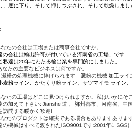
し、底に下り、そして押しつぶされ、そして乾燥しまし
:
:あなたの会社は工場または商事会社ですか。
私達の会社は輸出許可が付いている河南省の工場、です
て私達は20年にわたる輸出業を専門的にしました。
. あなたの主要なビジネスは何ですか。
澱粉の処理機械に捧げられます。澱粉の機械
加工ライ
小麦粉ライン、かたくり粉ライン、サツマイモ ライン、ムギ
:あなたの工場はどこに見つけられますか。私はいかにそ
私達の加えて下さい:
Jianshe
道
、
鄭州都市、河南省、中
を訪問する暖かく歓迎!
:あなたのプロダクトは確実である場合もありますありま
私達の機械はすべて渡されたISO9001です:2001年にS