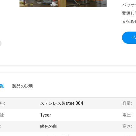
パッケ
受渡し
支払条
ベ
報
製品の説明
料:
ステンレス製steel304
容量:
証:
電圧:
1year
:
銀色の白
高さ: