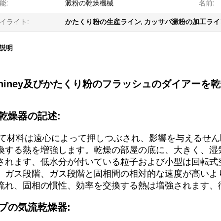
能:
澱粉の乾燥機械
名前:
イライト:
かたくり粉の生産ライン
,
カッサバ澱粉の加工ライ
説明
chiney及びかたくり粉のフラッシュのダイアー
乾燥器の記述:
て材料は遠心によって押しつぶされ、影響を与えるせん
換する熱を増強します。乾燥の部屋の底に、大きく、湿
されます、低水分が付いている粒子および小型は回転式
。ガス段階、ガス段階と固相間の相対的な速度が高いよ
流れ、固相の慣性、効率を交換する熱は増強されます、
プの気流乾燥器: