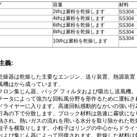
プ
容量
材料
2t/hは澱粉を乾燥します
SS304
4t/hは澱粉を乾燥します
SS304
6t/hは澱粉を乾燥します
SS304
8t/hは澱粉を乾燥します
SS304
SS304
10t/hは澱粉を乾燥します
主義:
乾燥器は乾燥した主要なエンジン、送り装置、熱源装置
風機はから成っています、
クロン集じん器、バッグ フィルタおよび吸出し送風機
テータによって強力な回転風分野を形作るために運転さ
ドライヤーに入ります。高速回転感動的なかいの強い行
行為の下で分散します、ブロック材料は急速に霧状にな
熱され。熱いガスの流れを用いる水分を取り除かれた乾
粒子を横取りします。小粒子はリングの中心からドライ
および集じん器によって回復されます。乾燥した材料は