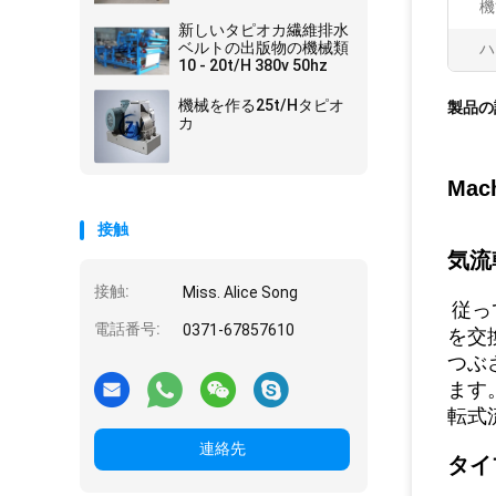
機
新しいタピオカ繊維排水
ベルトの出版物の機械類
ハ
10 - 20t/H 380v 50hz
機械を作る25t/Hタピオ
製品の
カ
Ma
接触
気流
接触:
Miss. Alice Song
従っ
電話番号:
0371-67857610
を交
つぶ
ます
転式
連絡先
タイ