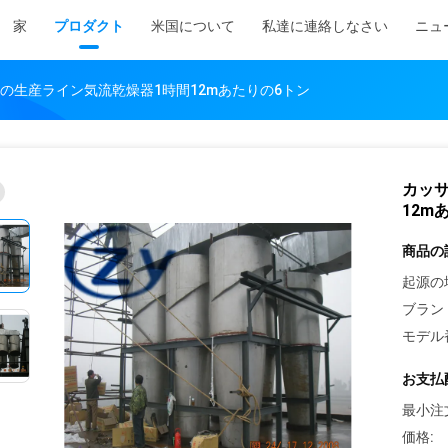
家
プロダクト
米国について
私達に連絡しなさい
ニュ
の生産ライン気流乾燥器1時間12mあたりの6トン
カッ
12m
商品の
起源の
ブラン
モデル
お支払
最小注
価格: