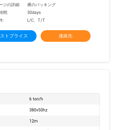
ージの詳細:
裸のパッキング
時間:
30days
件:
L/C、T/T
ストプライス
連絡先
6 ton/h
380v50hz
12m