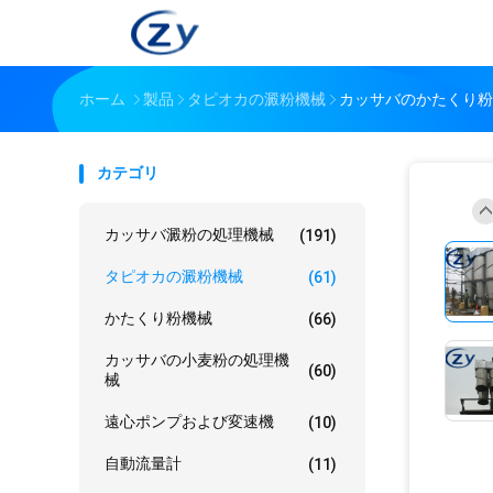
ホーム
製品
タピオカの澱粉機械
カッサバのかたくり粉
カテゴリ
カッサバ澱粉の処理機械
(191)
タピオカの澱粉機械
(61)
かたくり粉機械
(66)
カッサバの小麦粉の処理機
(60)
械
遠心ポンプおよび変速機
(10)
自動流量計
(11)