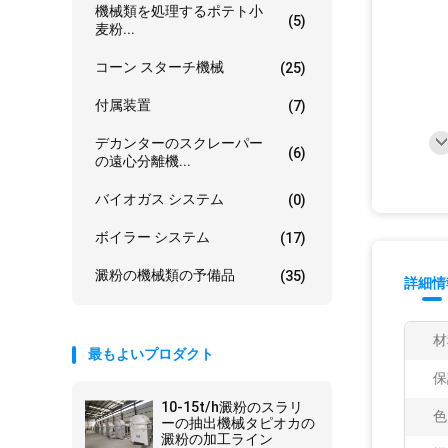
機械類を処理するポテト小
(5)
麦粉...
コーン スターチ機械
(25)
付属装置
(7)
デカンターのスクレーパー
(6)
の遠心分離機...
バイオガス システム
(0)
ボイラー システム
(17)
澱粉の機械類の予備品
(35)
詳細情
材
最もよいプロダクト
保
10-15t/h澱粉のスラリ
色
ーの抽出機械タピオカの
澱粉の加工ライン