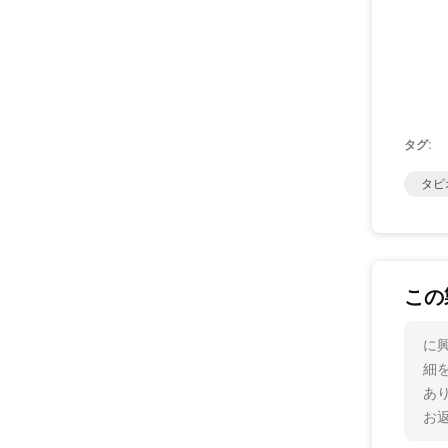
タグ:
タピ
この
に
細
あ
お