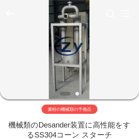
Copyright
©
2020
-
2026
Henan
Zhiyuan
Starch
家
Engineering
Machinery
Co.,ltd.
All
Rights
Reserved.
プ
ロ
ダ
ク
ト
澱粉の機械類の予備品
機械類のDesander装置に高性能をす
米
るSS304コーン スターチ