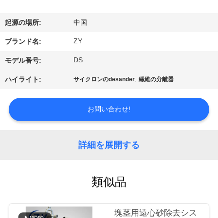
国
に
起源の場所:
中国
つ
ZY
ブランド名:
い
DS
モデル番号:
て
,
ハイライト:
サイクロンのdesander
繊維の分離器
工
お問い合わせ!
場
詳細を展開する
旅
行
類似品
品
塊茎用遠心砂除去シス