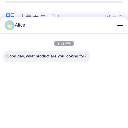
い
人気カテゴリ
すべて
Alice
ニ
カッサバ澱粉の処理
ュ
タピオカの澱粉機械
機械
9:59 PM
ー
Good day, what product are you looking for?
カッサバの小麦粉の
ス
かたくり粉機械
処理機械
引
遠心ポンプおよび変
自動流量計
速機
用
を
機械類を処理するポ
コーン スターチ機械
テト小麦粉
要