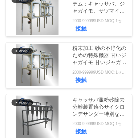
質
テム：キャッサバ、ジ
ャガイモ、サツマイモ
管
のデンプン懸濁液精製
2000-999999USD MOQ:1セット
のための専用ソリュー
理
接触
ション
私
粉末加工 砂の不浄化の
ための特殊機器 甘いジ
達
ャガイモ 甘いジャガイ
モ 粉末スラム
に
2000-999999USD MOQ:1セット
接触
連
絡
キャッサバ澱粉砂除去
分離装置遠心サイクロ
し
ンデサンダー特別な塊
茎澱粉スラリー精製用
な
2000-999999USD MOQ:1セット
接触
さ