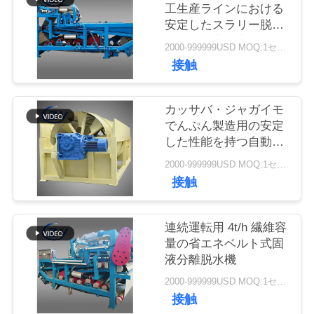
質
工生産ラインにおける
安定したスラリー脱水
管
のための高効率ベルト
2000-999999USD MOQ:1セット
脱水フィルター
理
接触
私
カッサバ・ジャガイモ
でんぷん製造用の安定
達
した性能を持つ自動回
転式ピーラー
に
2000-999999USD MOQ:1セット
接触
連
絡
連続運転用 4t/h 繊維容
量の省エネベルト式固
し
液分離脱水機
な
2000-999999USD MOQ:1セット
接触
さ