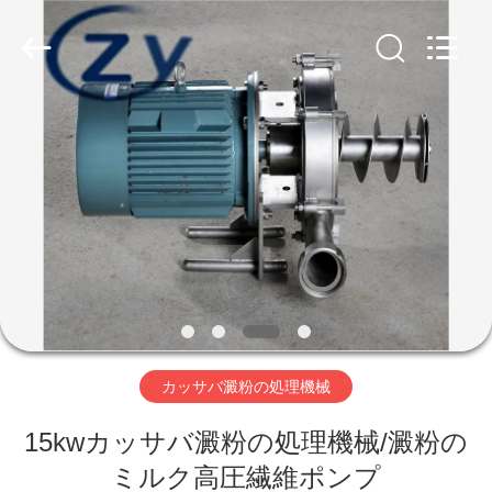
Copyright
©
2020
-
2026
Henan
Zhiyuan
Starch
家
Engineering
Machinery
Co.,ltd.
All
Rights
Reserved.
プ
ロ
ダ
ク
ト
カッサバ澱粉の処理機械
15kwカッサバ澱粉の処理機械/澱粉の
米
ミルク高圧繊維ポンプ