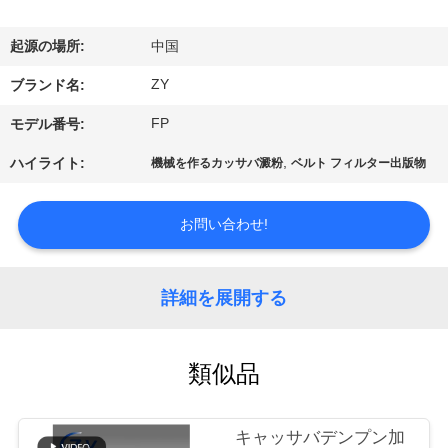
国
に
起源の場所:
中国
つ
ZY
ブランド名:
い
FP
モデル番号:
て
,
ハイライト:
機械を作るカッサバ澱粉
ベルト フィルター出版物
工
お問い合わせ!
場
詳細を展開する
旅
行
類似品
品
キャッサバデンプン加