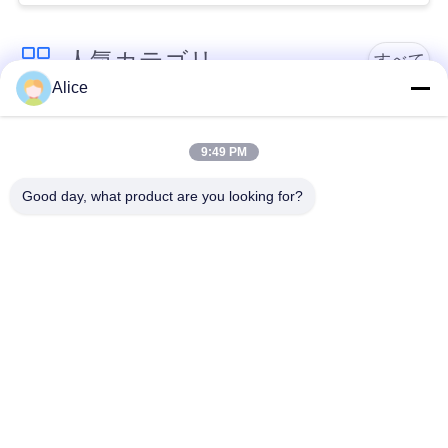
い
人気カテゴリ
すべて
Alice
ニ
カッサバ澱粉の処理
ュ
タピオカの澱粉機械
機械
9:49 PM
ー
Good day, what product are you looking for?
カッサバの小麦粉の
ス
かたくり粉機械
処理機械
引
遠心ポンプおよび変
自動流量計
速機
用
を
機械類を処理するポ
コーン スターチ機械
テト小麦粉
要