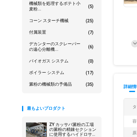
機械類を処理するポテト小
(5)
麦粉...
コーン スターチ機械
(25)
付属装置
(7)
デカンターのスクレーパー
(6)
の遠心分離機...
バイオガス システム
(0)
ボイラー システム
(17)
澱粉の機械類の予備品
(35)
詳細情
タ
最もよいプロダクト
容
ZY カッサバ澱粉の工場
の澱粉の精錬セクション
原
に使用するハイドロサイ