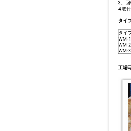
3。
4.取
タイ
タイ
WM-1
WM-2
WM-3
工場写