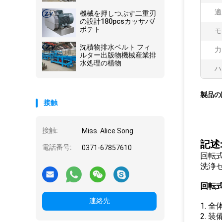
クロン
適
機械を押しつぶす二重刃
の設計180pcsカッサバ/
ポテト
モ
沈積物排水ベルト フィ
力
ルター出版物機械産業排
水処理の植物
ハ
製品の
接触
接触:
Miss. Alice Song
記述
電話番号:
0371-67857610
回転
洗浄
回転
連絡先
1.
2.