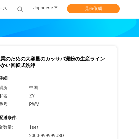
Japanese
ース
見積依頼
工業のための大容量のカッサバ澱粉の生産ライン
のかい回転式洗浄
詳細:
場所:
中国
ド名:
ZY
番号:
PWM
配送条件:
文数量:
1set
2000-999999USD