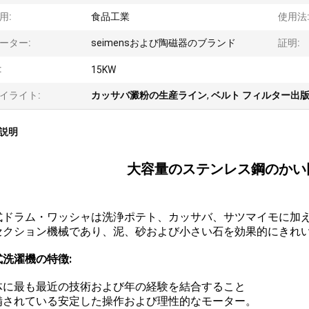
用:
食品工業
使用法
ーター:
seimensおよび陶磁器のブランド
証明:
:
15KW
イライト:
カッサバ澱粉の生産ライン
,
ベルト フィルター出
説明
大容量のステンレス鋼のかい
:
式ドラム・ワッシャは洗浄ポテト、カッサバ、サツマイモに加
セクション機械であり、泥、砂および小さい石を効果的にきれ
式洗濯機の特徴:
 全体に最も最近の技術および年の経験を結合すること
 装備されている安定した操作および理性的なモーター。