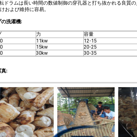
回転ドラムは長い時間の数値制御の穿孔器と打ち抜かれる良質の
付けおよび維持に容易。
プの洗濯機:
プ
力
容量
0
11kw
12-15
0
15kw
20-25
0
30kw
30-35
真: