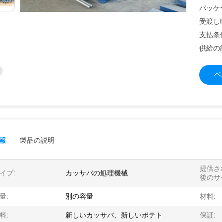
パッケ
受渡し
支払条
供給の
ベ
報
製品の説明
提供さ
イプ:
カッサバの処理機械
後のサ
量:
別の容量
材料:
料:
新しいカッサバ、新しいポテト
保証: