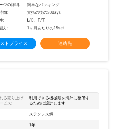
ージの詳細:
簡単なパッキング
時間:
支払の後の30days
件:
L/C、T/T
能力:
1ヶ月あたりの15set
ストプライス
連絡先
れる売り上げ
利用できる機械類を海外に整備す
ービス:
るために設計します
ステンレス鋼
1年