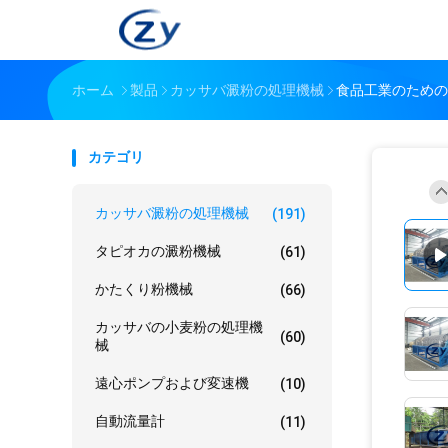
ホーム
製品
カッサバ澱粉の処理機械
食品工業のための
カテゴリ
カッサバ澱粉の処理機械
(191)
タピオカの澱粉機械
(61)
かたくり粉機械
(66)
カッサバの小麦粉の処理機
(60)
械
遠心ポンプおよび変速機
(10)
自動流量計
(11)