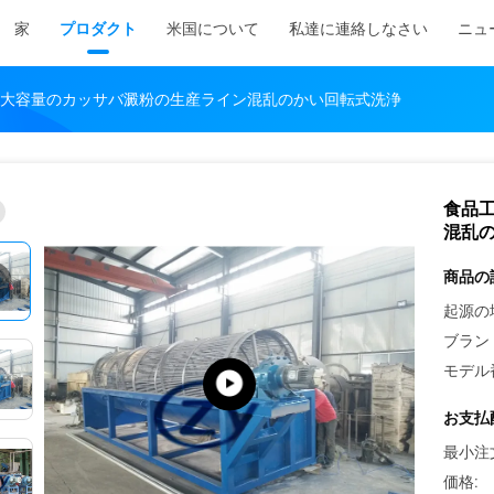
家
プロダクト
米国について
私達に連絡しなさい
ニュ
大容量のカッサバ澱粉の生産ライン混乱のかい回転式洗浄
食品
混乱
商品の
起源の
ブラン
モデル
お支払
最小注
価格: