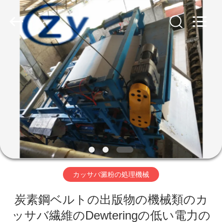
Copyright
©
2020
-
2026
Henan
Zhiyuan
Starch
家
Engineering
Machinery
Co.,ltd.
All
Rights
Reserved.
プ
ロ
ダ
ク
ト
カッサバ澱粉の処理機械
炭素鋼ベルトの出版物の機械類のカ
米
ッサバ繊維のDewteringの低い電力の