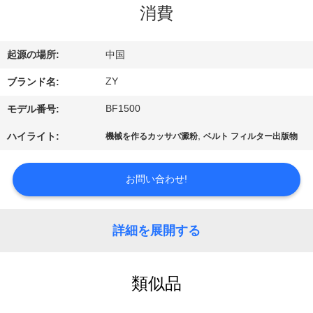
国
消費
に
つ
起源の場所:
中国
い
ZY
ブランド名:
て
BF1500
モデル番号:
,
ハイライト:
機械を作るカッサバ澱粉
ベルト フィルター出版物
工
お問い合わせ!
場
旅
詳細を展開する
行
類似品
品