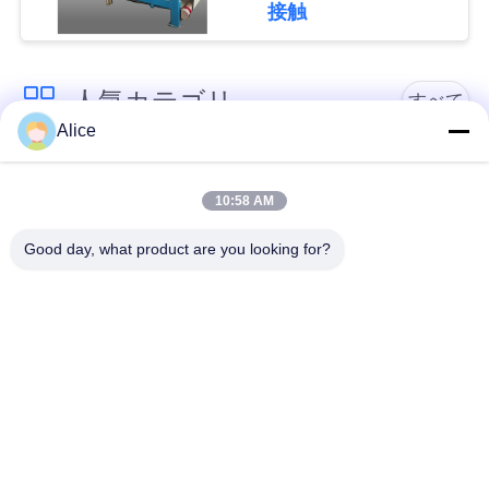
接触
い
人気カテゴリ
すべて
ニ
Alice
ュ
カッサバ澱粉の処理
タピオカの澱粉機械
ー
機械
10:58 AM
ス
Good day, what product are you looking for?
カッサバの小麦粉の
かたくり粉機械
処理機械
引
遠心ポンプおよび変
用
自動流量計
速機
を
要
機械類を処理するポ
コーン スターチ機械
テト小麦粉