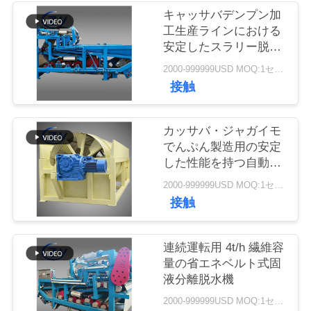
質
キャッサバデンプン加
工生産ラインにおける
管
安定したスラリー脱水
理
のための高効率ベルト
2000-999999USD MOQ:1セット
脱水フィルター
接触
私
カッサバ・ジャガイモ
達
でんぷん製造用の安定
した性能を持つ自動回
に
転式ピーラー
2000-999999USD MOQ:1セット
連
接触
絡
し
連続運転用 4t/h 繊維容
量の省エネベルト式固
な
液分離脱水機
さ
2000-999999USD MOQ:1セット