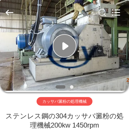
Copyright
©
2020
-
2026
Henan
Zhiyuan
Starch
家
Engineering
Machinery
Co.,ltd.
All
Rights
Reserved.
プ
ロ
ダ
ク
ト
カッサバ澱粉の処理機械
ステンレス鋼の304カッサバ澱粉の処
米
理機械200kw 1450rpm