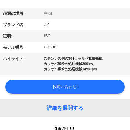
国
に
起源の場所:
中国
つ
ZY
ブランド名:
い
ISO
証明:
て
PR500
モデル番号:
,
ハイライト:
ステンレス鋼の304カッサバ澱粉機械
,
カッサバ澱粉の処理機械200kw
工
カッサバ澱粉の処理機械1450rpm
場
お問い合わせ!
旅
行
詳細を展開する
品
類似品