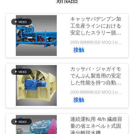
質
管
キャッサバデンプン加
理
工生産ラインにおける
安定したスラリー脱水
のための高効率ベルト
2000-999999USD MOQ:1セット
私
脱水フィルター
接触
達
カッサバ・ジャガイモ
に
でんぷん製造用の安定
連
した性能を持つ自動回
転式ピーラー
2000-999999USD MOQ:1セット
絡
接触
し
な
連続運転用 4t/h 繊維容
量の省エネベルト式固
さ
液分離脱水機