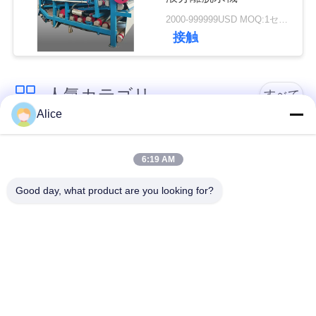
い
2000-999999USD MOQ:1セット
接触
ニ
人気カテゴリ
すべて
ュ
Alice
ー
カッサバ澱粉の処理
タピオカの澱粉機械
ス
機械
6:19 AM
Good day, what product are you looking for?
カッサバの小麦粉の
引
かたくり粉機械
処理機械
用
を
遠心ポンプおよび変
自動流量計
速機
要