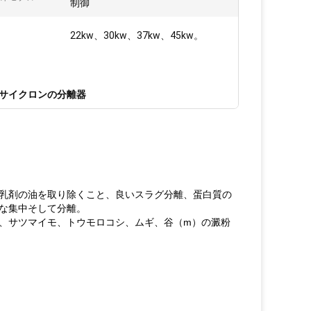
制御
22kw、30kw、37kw、45kw。
ロサイクロンの分離器
乳剤の油を取り除くこと、良いスラグ分離、蛋白質の
な集中そして分離。
、サツマイモ、トウモロコシ、ムギ、谷（m）の澱粉