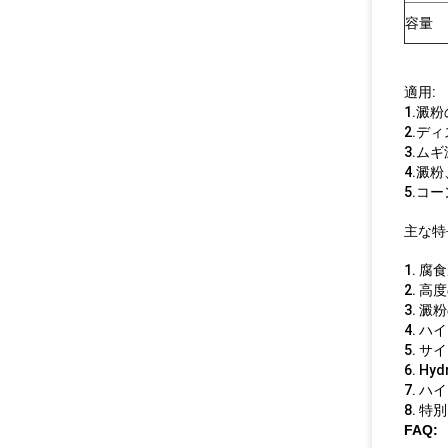
容量
適用:
1.澱
2.デ
3.ム
4.澱
5.コ
主な特
1. 
2. 高
3. 
4. 
5. 
6. 
7. 
8. 
FAQ: