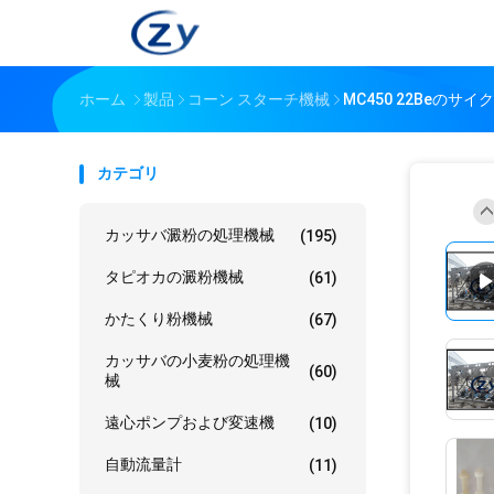
ホーム
製品
コーン スターチ機械
MC450 22Beの
カテゴリ
カッサバ澱粉の処理機械
(195)
タピオカの澱粉機械
(61)
かたくり粉機械
(67)
カッサバの小麦粉の処理機
(60)
械
遠心ポンプおよび変速機
(10)
自動流量計
(11)