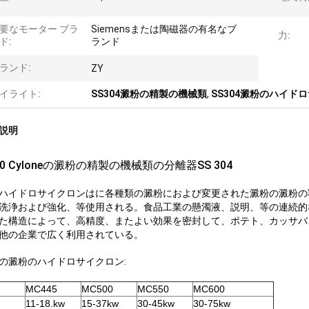
要なモーター ブラ
Siemensまたは陶磁器の有名なブ
力:
ド:
ランド
ランド:
ZY
イライト:
SS304澱粉の精製の機械類
,
SS304澱粉のハイド
説明
50 Cyloneの澱粉の精製の機械類の分離器SS 304
ハイドロサイクロンはに各種類の澱粉におよび変更された澱粉の澱粉の
洗浄および強化、等使用される。食品工業の懸濁液、説明、等の連続的
た構造によって、高精度、またよい効果を密封して、ポテト、カッサバ
他の企業で広く利用されている。
の澱粉のハイドロサイクロン:
MC445
MC500
MC550
MC600
11-18.kw
15-37kw
30-45kw
30-75kw