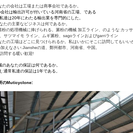
あなたの会社は工場または商事会社であるか。
の会社は輸出許可が付いている河南省の工場、である
私達は20年にわたる輸出業を専門的にした。
 あなたの主要なビジネスは何であるか。
は澱粉の処理機械に捧げられる。澱粉の機械
加工ライン、のような:カッ
、サツマイモ ライン、ムギ澱粉、sagoラインおよびgarriライン
あなたの工場はどこに見つけられるか。私はいかにそこに訪問してもいい
の加えなさい:Jiansheの道、鄭州都市、河南省、中国。
訪問する暖い歓迎!
機械のあなたの保証は何であるか。
え:通常私達の保証は1年である。
のMuticyclone: