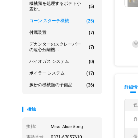
機械類を処理するポテト小
(5)
麦粉...
コーン スターチ機械
(25)
付属装置
(7)
デカンターのスクレーパー
(7)
の遠心分離機...
バイオガス システム
(0)
ボイラー システム
(17)
澱粉の機械類の予備品
(36)
詳細情
色
接触
容
接触:
Miss. Alice Song
保
電話番号:
0371-67857610