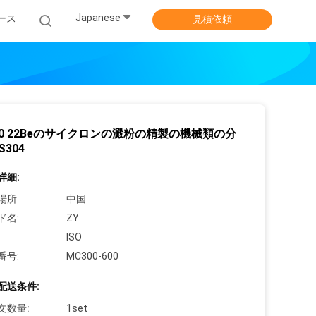
Japanese
ース
見積依頼
50 22Beのサイクロンの澱粉の精製の機械類の分
S304
詳細:
場所:
中国
ド名:
ZY
ISO
番号:
MC300-600
配送条件:
文数量:
1set