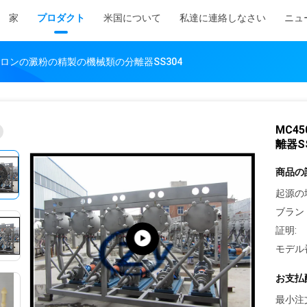
家
プロダクト
米国について
私達に連絡しなさい
ニュ
サイクロンの澱粉の精製の機械類の分離器SS304
MC4
離器S
商品の
起源の
ブラン
証明:
モデル
お支払
最小注