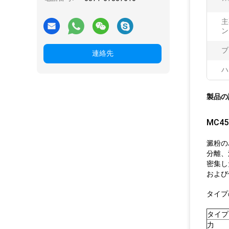
主
ン
ブ
連絡先
ハ
製品の
MC4
澱粉の
分離、
密集し
および
タイプ
タイプ
力