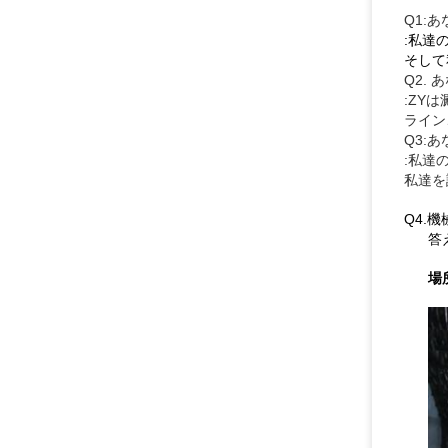
Q1:
:私達
そして
Q2.
:ZY
ライン
Q3:
:私達
私達を
Q4.
答
場所