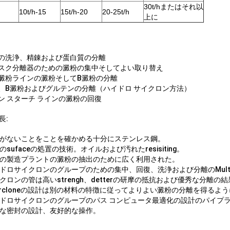
30t/hまたはそれ以
10t/h-15
15t/h-20
20-25t/h
上に
粉の洗浄、精錬および蛋白質の分離
ィスク分離器のための澱粉の集中そしてよい取り替え
ギ澱粉ラインの澱粉そしてB澱粉の分離
粉、B澱粉およびグルテンの分離（ハイドロ サイクロン方法）
ーン スターチ ラインの澱粉の回復
長:
腐食がないことをことを確かめる十分にステンレス鋼。
度のsufaceの処置の技術。オイルおよび汚れたresisiting。
澱粉の製造プラントの澱粉の抽出のために広く利用された。
ハイドロサイクロンのグループのための集中、回復、洗浄および分離のMultifu
サイクロンの管は高いstrengh、detterの研摩の抵抗および優秀な分
Hydrcloneの設計は別の材料の特徴に従ってよりよい澱粉の分離を得るよ
ハイドロサイクロンのグループのパス コンピュータ最適化の設計のパイプ
特別な密封の設計、友好的な操作。