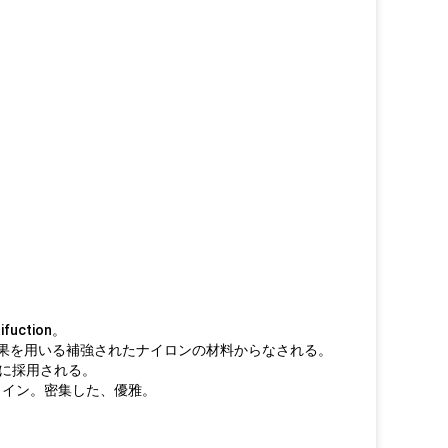
ction。
離の結果を用いる補強されたナイロンの材料からなされる。
うに採用される。
ライン。密集した、優雅。