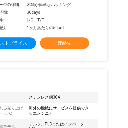
ージの詳細:
木箱か簡単なパッキング
時間:
30days
件:
L/C、T/T
能力:
1ヶ月あたりの50set
ストプライス
連絡先
ステンレス鋼304
れる売り上げ
海外の機械にサービスを提供でき
ービス:
るエンジニア
デルタ、PLCまたはインバーター
御モデル: