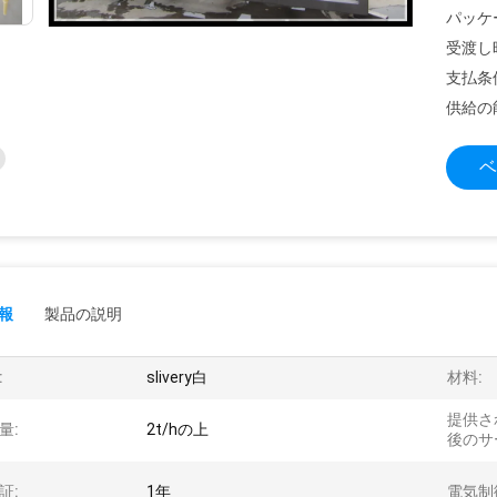
パッケ
受渡し
支払条
供給の
ベ
報
製品の説明
:
slivery白
材料:
提供さ
量:
2t/hの上
後のサ
証:
1年
電気制