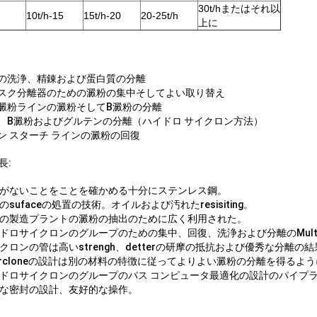
30t/hまたはそれ以
10t/h-15
15t/h-20
20-25t/h
上に
粉の洗浄、精錬および蛋白質の分離
ィスク分離器のための澱粉の集中そしてよい取り替え
ギ澱粉ラインの澱粉そしてB澱粉の分離
粉、B澱粉およびグルテンの分離（ハイドロ サイクロン方法）
ーン スターチ ラインの澱粉の回復
長:
腐食がないことをことを確かめる十分にステンレス鋼。
度のsufaceの処置の技術。オイルおよび汚れたresisiting。
澱粉の製造プラントの澱粉の抽出のために広く利用された。
ハイドロサイクロンのグループのための集中、回復、洗浄および分離のMultifu
サイクロンの管は高いstrengh、detterの研摩の抵抗および優秀な分
Hydrcloneの設計は別の材料の特徴に従ってよりよい澱粉の分離を得るよ
ハイドロサイクロンのグループのパス コンピュータ最適化の設計のパイプ
特別な密封の設計、友好的な操作。