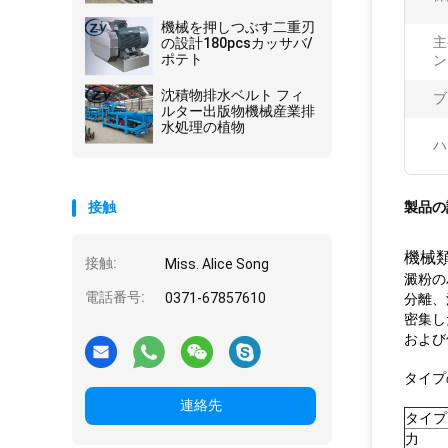
クロン
機械を押しつぶす二重刃
主
の設計180pcsカッサバ/
ポテト
ン
沈積物排水ベルト フィ
ブ
ルター出版物機械産業排
水処理の植物
ハ
接触
製品の
機械
接触:
Miss. Alice Song
澱粉の
電話番号:
0371-67857610
分離、
密集し
および
タイプ
連絡先
タイプ
力