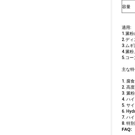
容量
適用:
1.澱
2.デ
3.ム
4.澱
5.コ
主な特
1. 
2. 高
3. 
4. 
5. 
6. 
7. 
8. 
FAQ: