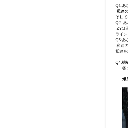
Q1:
:私達
そして
Q2.
:ZY
ライン
Q3:
:私達
私達を
Q4.
答
場所