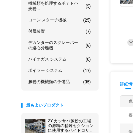
機械類を処理するポテト小
(5)
麦粉...
コーン スターチ機械
(25)
付属装置
(7)
デカンターのスクレーパー
(6)
の遠心分離機...
バイオガス システム
(0)
ボイラー システム
(17)
澱粉の機械類の予備品
(35)
詳細情
色
最もよいプロダクト
容
ZY カッサバ澱粉の工場
の澱粉の精錬セクション
に使用するハイドロサイ
保