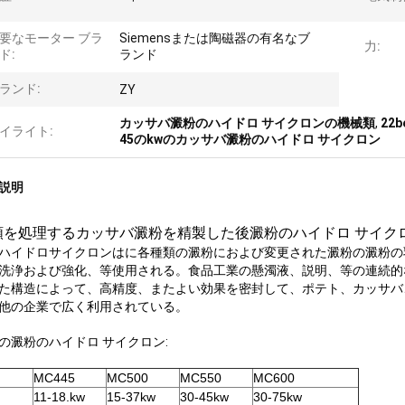
要なモーター ブラ
Siemensまたは陶磁器の有名なブ
力:
ド:
ランド
ランド:
ZY
カッサバ澱粉のハイドロ サイクロンの機械類
,
22
イライト:
45のkwのカッサバ澱粉のハイドロ サイクロン
説明
類を処理するカッサバ澱粉を精製した後澱粉のハイドロ サイクロン
ハイドロサイクロンはに各種類の澱粉におよび変更された澱粉の澱粉の
洗浄および強化、等使用される。食品工業の懸濁液、説明、等の連続的
た構造によって、高精度、またよい効果を密封して、ポテト、カッサバ
他の企業で広く利用されている。
の澱粉のハイドロ サイクロン:
MC445
MC500
MC550
MC600
11-18.kw
15-37kw
30-45kw
30-75kw