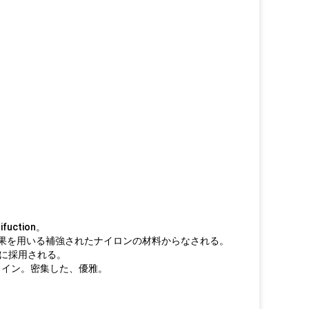
ction。
離の結果を用いる補強されたナイロンの材料からなされる。
うに採用される。
ライン。密集した、優雅。