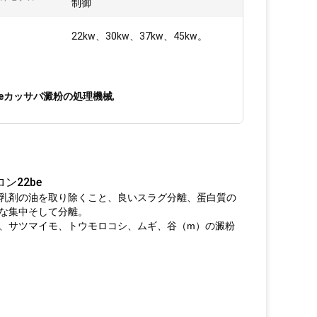
制御
22kw、30kw、37kw、45kw。
beカッサバ澱粉の処理機械
,
22be
乳剤の油を取り除くこと、良いスラグ分離、蛋白質の
な集中そして分離。
、サツマイモ、トウモロコシ、ムギ、谷（m）の澱粉