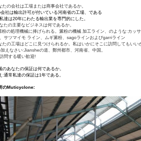
あなたの会社は工場または商事会社であるか。
の会社は輸出許可が付いている河南省の工場、である
私達は20年にわたる輸出業を専門的にした。
 あなたの主要なビジネスは何であるか。
は澱粉の処理機械に捧げられる。澱粉の機械
加工ライン、のような:カッ
、サツマイモ ライン、ムギ澱粉、sagoラインおよびgarriライン
あなたの工場はどこに見つけられるか。私はいかにそこに訪問してもいい
の加えなさい:Jiansheの道、鄭州都市、河南省、中国。
訪問する暖い歓迎!
機械のあなたの保証は何であるか。
え:通常私達の保証は1年である。
のMuticyclone: