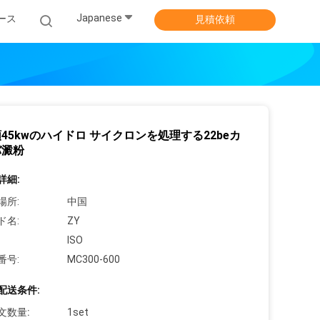
Japanese
ース
見積依頼
45kwのハイドロ サイクロンを処理する22beカ
バ澱粉
詳細:
場所:
中国
ド名:
ZY
ISO
番号:
MC300-600
配送条件:
文数量:
1set