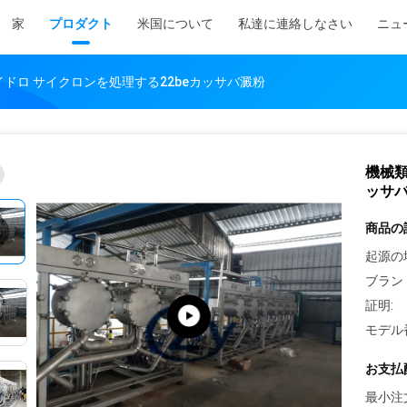
家
プロダクト
米国について
私達に連絡しなさい
ニュ
イドロ サイクロンを処理する22beカッサバ澱粉
機械類
ッサ
商品の
起源の
ブラン
証明:
モデル
お支払
最小注