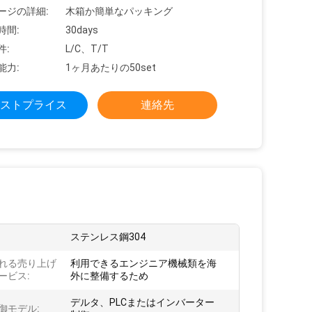
ージの詳細:
木箱か簡単なパッキング
時間:
30days
件:
L/C、T/T
能力:
1ヶ月あたりの50set
ストプライス
連絡先
ステンレス鋼304
れる売り上げ
利用できるエンジニア機械類を海
ービス:
外に整備するため
デルタ、PLCまたはインバーター
御モデル: