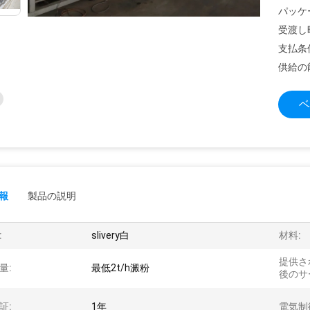
パッケ
受渡し
支払条
供給の
ベ
報
製品の説明
:
slivery白
材料:
提供さ
量:
最低2t/h澱粉
後のサ
証:
1年
電気制