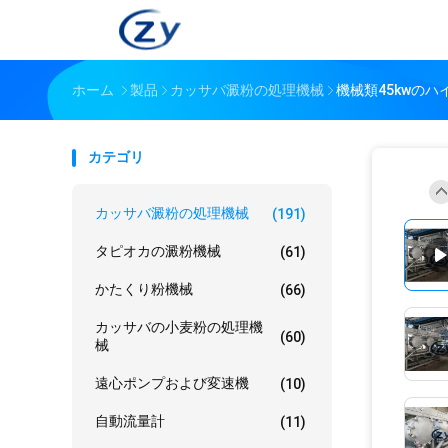
ホーム
製品
カッサバ澱粉の処理機械
機械類45kwのハ
カテゴリ
カッサバ澱粉の処理機械
(191)
タピオカの澱粉機械
(61)
かたくり粉機械
(66)
カッサバの小麦粉の処理機
(60)
械
遠心ポンプおよび変速機
(10)
自動流量計
(11)